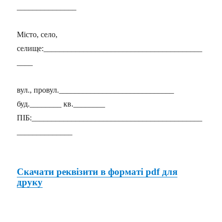
_______________
Місто, село,
селище:________________________________________
____
вул., провул._____________________________
буд.________ кв.________
ПІБ:___________________________________________
______________
Скачати реквізити в форматі pdf для
друку