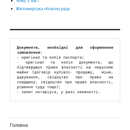
Чому у нас?
Житомирська обласна рада
Документи, необхідні для оформлення 
замовлення:
- оригінал та копія паспорта;
- оригінал та копія документа, що 
підтверджує право власності на нерухоме 
майно (договір купівлі- продажу,  міни, 
дарування, свідоцтво про право на 
спадщину, свідоцтво про право власності, 
рішення суду тощо);
- запит нотаріуса, у разі наявності.
Головна